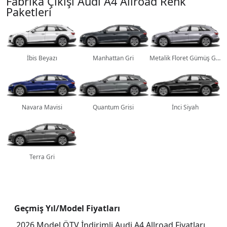
Fabrika Çıkışı Audi A4 Allroad Renk
Paketleri
İbis Beyazı
Manhattan Gri
Metalik Floret Gümüş Grisi
Navara Mavisi
Quantum Grisi
İnci Siyah
Terra Gri
Geçmiş Yıl/Model Fiyatları
2026 Model ÖTV İndirimli Audi A4 Allroad Fiyatları