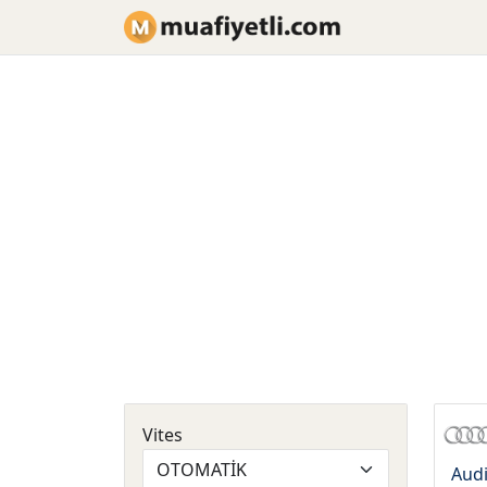
Vites
Aud