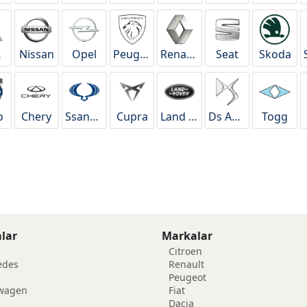
hi
Nissan
Opel
Peugeot
Renault
Seat
Skoda
o
Chery
Ssangyong
Cupra
Land Rover
Ds Automobiles
Togg
lar
Markalar
Citroen
edes
Renault
Peugeot
swagen
Fiat
Dacia