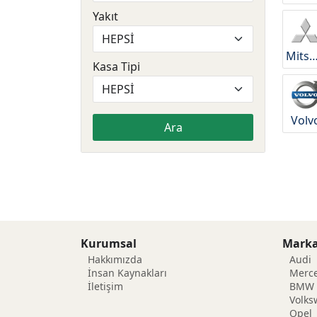
Yakıt
Mitsubis
Kasa Tipi
Volv
Ara
Kurumsal
Marka
Hakkımızda
Audi
İnsan Kaynakları
Merc
İletişim
BMW
Volk
Opel