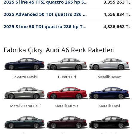
2025 S line 45 TFSI quattro 265 hp S tronic ÖTV İndirimli Fiyatı
3,355,263
TL
2025 Advanced 50 TDI quattro 286 hp Tiptronic ÖTV İndirimli Fiyatı
4,556,834
TL
2025 S line 50 TDI quattro 286 hp Tiptronic ÖTV İndirimli Fiyatı
4,886,668
TL
Fabrika Çıkışı Audi A6 Renk Paketleri
Gökyüzü Mavisi
Gümüş Gri
Metalik Beyaz
Metalik Karat Beji
Metalik Kırmızı
Metalik Mavi