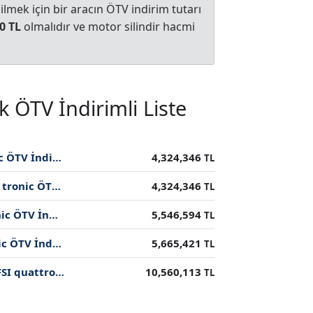
mek için bir aracın ÖTV indirim tutarı
0 TL
olmalıdır ve motor silindir hacmi
 ÖTV İndirimli Liste
2025 Standart 40 TDI quattro 204 hp S tronic ÖTV İndirimli Fiyatı
4,324,346
TL
2025 Standart 45 Turbo FSI quattro 265 hp S tronic ÖTV İndirimli Fiyatı
4,324,346
TL
2025 Standart 50 TDI quattro 286 hp tiptronic ÖTV İndirimli Fiyatı
5,546,594
TL
2025 Standart 55 TFSI quattro 340 hp S tronic ÖTV İndirimli Fiyatı
5,665,421
TL
2025 Performance RS7 Sportback 4.0 Turbo FSI quattro 630 hp Tiptronic ÖTV İndirimli Fiyatı
10,560,113
TL