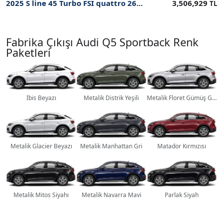
2025 S line 45 Turbo FSI quattro 265 hp S tronic ÖTV İndirimli Fiyatı
3,506,929
TL
Fabrika Çıkışı Audi Q5 Sportback Renk
Paketleri
İbis Beyazı
Metalik Distrik Yeşili
Metalik Floret Gümüş Grisi
Metalik Glacier Beyazı
Metalik Manhattan Gri
Matador Kırmızısı
Metalik Mitos Siyahı
Metalik Navarra Mavi
Parlak Siyah