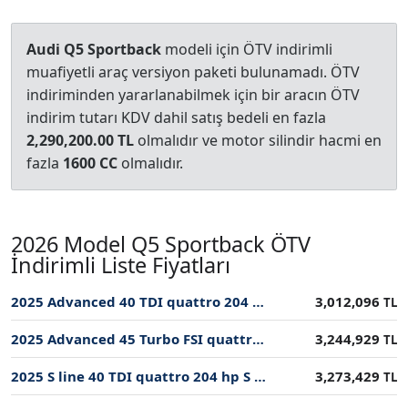
Audi Q5 Sportback
modeli için ÖTV indirimli
muafiyetli araç versiyon paketi bulunamadı. ÖTV
indiriminden yararlanabilmek için bir aracın ÖTV
indirim tutarı KDV dahil satış bedeli en fazla
2,290,200.00 TL
olmalıdır ve motor silindir hacmi en
fazla
1600 CC
olmalıdır.
2026 Model Q5 Sportback ÖTV
İndirimli Liste Fiyatları
2025 Advanced 40 TDI quattro 204 hp S tronic ÖTV İndirimli Fiyatı
3,012,096
TL
2025 Advanced 45 Turbo FSI quattro 265 hp S tronic ÖTV İndirimli Fiyatı
3,244,929
TL
2025 S line 40 TDI quattro 204 hp S tronic ÖTV İndirimli Fiyatı
3,273,429
TL