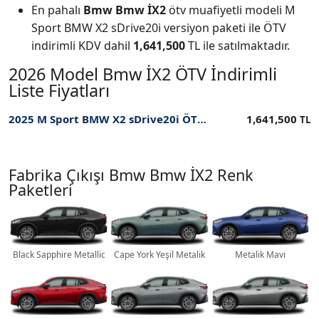
En pahalı
Bmw Bmw İX2
ötv muafiyetli modeli M
Sport BMW X2 sDrive20i versiyon paketi ile ÖTV
indirimli KDV dahil
1,641,500
TL ile satılmaktadır.
2026 Model Bmw İX2 ÖTV İndirimli
Liste Fiyatları
2025 M Sport BMW X2 sDrive20i ÖTV İndirimli Fiyatı
1,641,500
TL
Fabrika Çıkışı Bmw Bmw İX2 Renk
Paketleri
Black Sapphire Metallic
Cape York Yeşil Metalik
Metalik Mavi