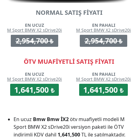
NORMAL SATIŞ FİYATI
EN UCUZ
EN PAHALI
M Sport BMW X2 sDrive20i
M Sport BMW X2 sDrive20i
2,954,700
2,954,700
₺
₺
ÖTV MUAFİYETLİ SATIŞ FİYATI
EN UCUZ
EN PAHALI
M Sport BMW X2 sDrive20i
M Sport BMW X2 sDrive20i
1,641,500
1,641,500
₺
₺
En ucuz
Bmw Bmw İX2
ötv muafiyetli modeli M
Sport BMW X2 sDrive20i versiyon paketi ile ÖTV
indirimli KDV dahil
1,641,500
TL ile satılmaktadır.