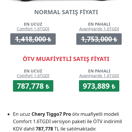
NORMAL SATIŞ FİYATI
EN UCUZ
EN PAHALI
Comfort 1.6TGDI
Avantgarde 1.6TGDI
1,418,000
1,753,000
₺
₺
ÖTV MUAFİYETLİ SATIŞ FİYATI
EN UCUZ
EN PAHALI
Comfort 1.6TGDI
Avantgarde 1.6TGDI
787,778
973,889
₺
₺
En ucuz
Chery Tiggo7 Pro
ötv muafiyetli modeli
Comfort 1.6TGDI versiyon paketi ile ÖTV indirimli
KDV dahil
787,778
TL ile satılmaktadır.