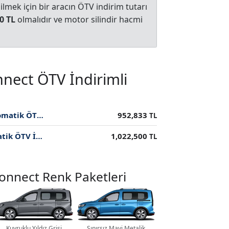
mek için bir aracın ÖTV indirim tutarı
0 TL
olmalıdır ve motor silindir hacmi
nect ÖTV İndirimli
2025 Titanium 2.0L EcoBlue 122PS 7 İleri Otomatik ÖTV İndirimli Fiyatı
952,833
TL
2025 Active 2.0L EcoBlue 122PS 7 İleri Otomatik ÖTV İndirimli Fiyatı
1,022,500
TL
Connect Renk Paketleri
Kuyruklu Yıldız Grisi
Sınırsız Mavi Metalik