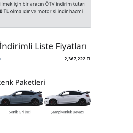
mek için bir aracın ÖTV indirim tutarı
0 TL
olmalıdır ve motor silindir hacmi
irimli Liste Fiyatları
ı
2,367,222
TL
Renk Paketleri
Sonik Gri İnci
Şampiyonluk Beyazı