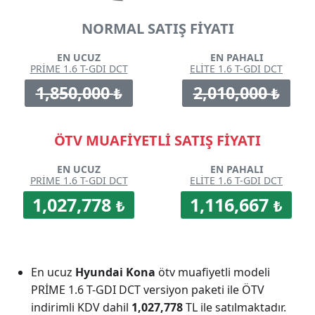
NORMAL SATIŞ FİYATI
EN UCUZ
EN PAHALI
PRİME 1.6 T-GDI DCT
ELİTE 1.6 T-GDI DCT
1,850,000
2,010,000
₺
₺
ÖTV MUAFİYETLİ SATIŞ FİYATI
EN UCUZ
EN PAHALI
PRİME 1.6 T-GDI DCT
ELİTE 1.6 T-GDI DCT
1,027,778
1,116,667
₺
₺
En ucuz
Hyundai Kona
ötv muafiyetli modeli
PRİME 1.6 T-GDI DCT versiyon paketi ile ÖTV
indirimli KDV dahil
1,027,778
TL ile satılmaktadır.