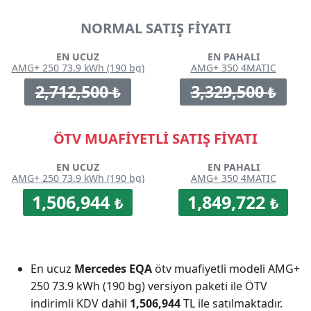
NORMAL SATIŞ FİYATI
EN UCUZ
EN PAHALI
AMG+ 250 73.9 kWh (190 bg)
AMG+ 350 4MATIC
2,712,500
3,329,500
₺
₺
ÖTV MUAFİYETLİ SATIŞ FİYATI
EN UCUZ
EN PAHALI
AMG+ 250 73.9 kWh (190 bg)
AMG+ 350 4MATIC
1,506,944
1,849,722
₺
₺
En ucuz
Mercedes EQA
ötv muafiyetli modeli AMG+
250 73.9 kWh (190 bg) versiyon paketi ile ÖTV
indirimli KDV dahil
1,506,944
TL ile satılmaktadır.