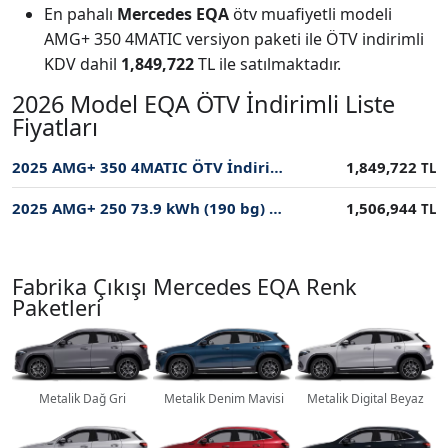
En pahalı
Mercedes EQA
ötv muafiyetli modeli
AMG+ 350 4MATIC versiyon paketi ile ÖTV indirimli
KDV dahil
1,849,722
TL ile satılmaktadır.
2026 Model EQA ÖTV İndirimli Liste
Fiyatları
2025 AMG+ 350 4MATIC ÖTV İndirimli Fiyatı
1,849,722
TL
2025 AMG+ 250 73.9 kWh (190 bg) ÖTV İndirimli Fiyatı
1,506,944
TL
Fabrika Çıkışı Mercedes EQA Renk
Paketleri
Metalik Dağ Gri
Metalik Denim Mavisi
Metalik Digital Beyaz