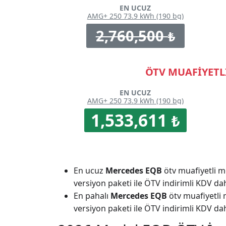
EN UCUZ
AMG+ 250 73.9 kWh (190 bg)
2,760,500
₺
ÖTV MUAFİYETLİ
EN UCUZ
AMG+ 250 73.9 kWh (190 bg)
1,533,611
₺
En ucuz
Mercedes EQB
ötv muafiyetli 
versiyon paketi ile ÖTV indirimli KDV da
En pahalı
Mercedes EQB
ötv muafiyetli
versiyon paketi ile ÖTV indirimli KDV da