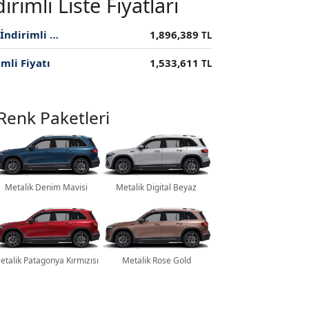
imli Liste Fiyatları
2025 AMG+ 350 4MATIC Elektrik 292 BG ÖTV İndirimli Fiyatı
1,896,389
TL
mli Fiyatı
1,533,611
TL
Renk Paketleri
Metalik Denim Mavisi
Metalik Digital Beyaz
etalik Patagonya Kırmızısı
Metalik Rose Gold