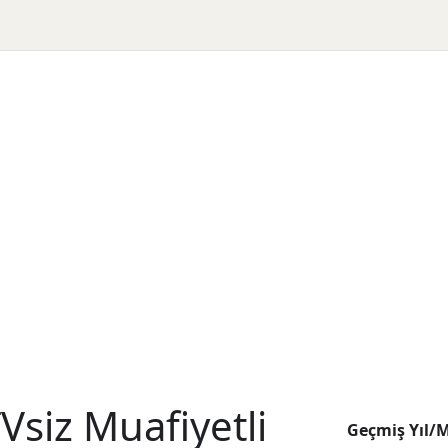
siz Muafiyetli
Geçmiş Yıl/M