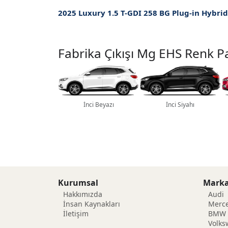
Fabrika Çıkışı Mg EHS Renk Pa
İnci Beyazı
İnci Siyahı
Kurumsal
Marka
Hakkımızda
Audi
İnsan Kaynakları
Merc
İletişim
BMW
Volk