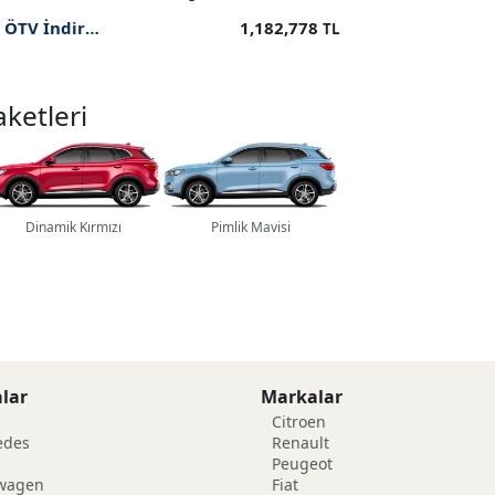
2025 Luxury 1.5 T-GDI 258 BG Plug-in Hybrid ÖTV İndirimli Fiyatı
1,182,778
TL
ketleri
Dinamik Kırmızı
Pimlik Mavisi
lar
Markalar
Citroen
edes
Renault
Peugeot
swagen
Fiat