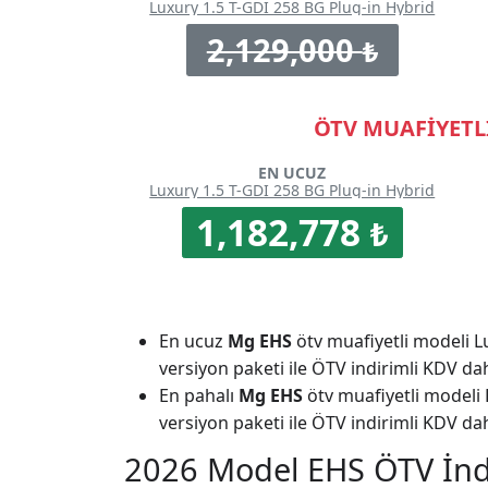
Luxury 1.5 T-GDI 258 BG Plug-in Hybrid
2,129,000
₺
ÖTV MUAFİYETLİ
EN UCUZ
Luxury 1.5 T-GDI 258 BG Plug-in Hybrid
1,182,778
₺
En ucuz
Mg EHS
ötv muafiyetli modeli L
versiyon paketi ile ÖTV indirimli KDV da
En pahalı
Mg EHS
ötv muafiyetli modeli 
versiyon paketi ile ÖTV indirimli KDV da
2026 Model EHS ÖTV İndir