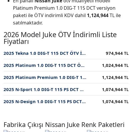
En pahalı
Nissan Juke
ötv muafiyetli modeli
Platinum Premium 1.0 DIG-T 115 DCT versiyon
paketi ile ÖTV indirimli KDV dahil
1,124,944
TL ile
satılmaktadır.
2026 Model Juke ÖTV İndirimli Liste
Fiyatları
2025 Tekna 1.0 DIG-T 115 DCT ÖTV İndirimli Fiyatı
974,944
TL
2025 Platinum 1.0 DIG-T 115 DCT ÖTV İndirimli Fiyatı
1,024,944
TL
2025 Platinum Premium 1.0 DIG-T 115 DCT ÖTV İndirimli Fiyatı
1,124,944
TL
2025 N-Sport 1.0 DIG-T 115 PS DCT ÖTV İndirimli Fiyatı
1,074,944
TL
2025 N-Design 1.0 DIG-T 115 PS DCT ÖTV İndirimli Fiyatı
1,074,944
TL
Fabrika Çıkışı Nissan Juke Renk Paketleri