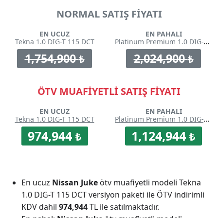
NORMAL SATIŞ FİYATI
EN UCUZ
EN PAHALI
Platinum Premium 1.0 DIG-T 115 DCT
Tekna 1.0 DIG-T 115 DCT
1,754,900
2,024,900
₺
₺
ÖTV MUAFİYETLİ SATIŞ FİYATI
EN UCUZ
EN PAHALI
Platinum Premium 1.0 DIG-T 115 DCT
Tekna 1.0 DIG-T 115 DCT
974,944
1,124,944
₺
₺
En ucuz
Nissan Juke
ötv muafiyetli modeli Tekna
1.0 DIG-T 115 DCT versiyon paketi ile ÖTV indirimli
KDV dahil
974,944
TL ile satılmaktadır.