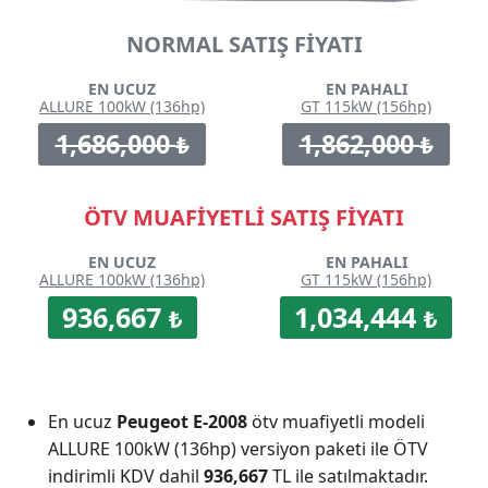
NORMAL SATIŞ FİYATI
EN UCUZ
EN PAHALI
ALLURE 100kW (136hp)
GT 115kW (156hp)
1,686,000
1,862,000
₺
₺
ÖTV MUAFİYETLİ SATIŞ FİYATI
EN UCUZ
EN PAHALI
ALLURE 100kW (136hp)
GT 115kW (156hp)
936,667
1,034,444
₺
₺
En ucuz
Peugeot E-2008
ötv muafiyetli modeli
ALLURE 100kW (136hp) versiyon paketi ile ÖTV
indirimli KDV dahil
936,667
TL ile satılmaktadır.