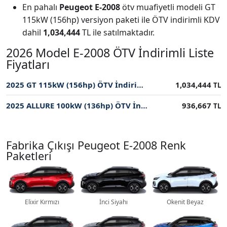
En pahalı
Peugeot E-2008
ötv muafiyetli modeli GT
115kW (156hp) versiyon paketi ile ÖTV indirimli KDV
dahil
1,034,444
TL ile satılmaktadır.
2026 Model E-2008 ÖTV İndirimli Liste
Fiyatları
2025 GT 115kW (156hp) ÖTV İndirimli Fiyatı
1,034,444
TL
2025 ALLURE 100kW (136hp) ÖTV İndirimli Fiyatı
936,667
TL
Fabrika Çıkışı Peugeot E-2008 Renk
Paketleri
Elixir Kırmızı
İnci Siyahı
Okenit Beyaz