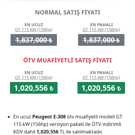
NORMAL SATIŞ FİYATI
EN UCUZ
EN PAHALI
GT 115 kW (156hp)
GT 115 kW (156hp)
1,837,000
1,837,000
₺
₺
ÖTV MUAFİYETLİ SATIŞ FİYATI
EN UCUZ
EN PAHALI
GT 115 kW (156hp)
GT 115 kW (156hp)
1,020,556
1,020,556
₺
₺
En ucuz
Peugeot E-308
ötv muafiyetli modeli GT
115 kW (156hp) versiyon paketi ile ÖTV indirimli
KDV dahil
1,020,556
TL ile satılmaktadır.