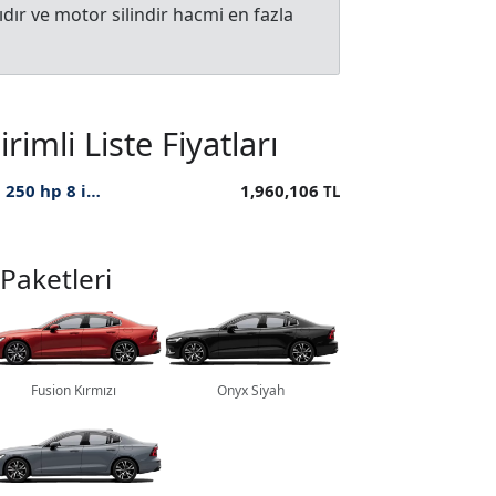
dır ve motor silindir hacmi en fazla
mli Liste Fiyatları
2025 Plus B5 AWD Bright Mild Hybrid Benzin 250 hp 8 ileri Geartronic ÖTV İndirimli Fiyatı
1,960,106
TL
 Paketleri
Fusion Kırmızı
Onyx Siyah