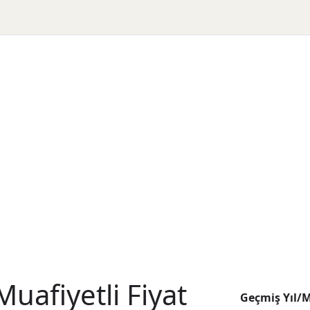
uafiyetli Fiyat
Geçmiş Yıl/M