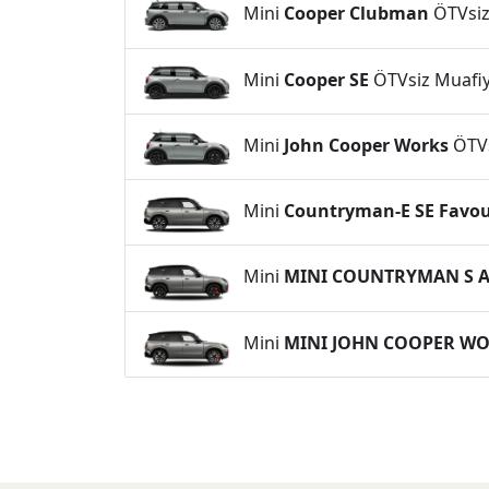
Mini
Cooper Clubman
ÖTVsiz 
Mini
Cooper SE
ÖTVsiz Muafiyet
Mini
John Cooper Works
ÖTVsi
Mini
Countryman-E SE Favou
Mini
MINI COUNTRYMAN S A
Mini
MINI JOHN COOPER W