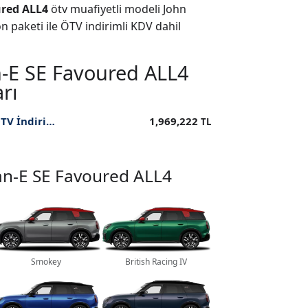
red ALL4
ötv muafiyetli modeli John
paketi ile ÖTV indirimli KDV dahil
-E SE Favoured ALL4
arı
2025 John Cooper Works Otomatik SE ALL4 ÖTV İndirimli Fiyatı
1,969,222
TL
an-E SE Favoured ALL4
Smokey
British Racing IV