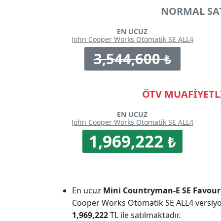
NORMAL SAT
EN UCUZ
John Cooper Works Otomatik SE ALL4
3,544,600
₺
ÖTV MUAFİYETLİ
EN UCUZ
John Cooper Works Otomatik SE ALL4
1,969,222
₺
En ucuz
Mini Countryman-E SE Favour
Cooper Works Otomatik SE ALL4 versiyon 
1,969,222
TL ile satılmaktadır.