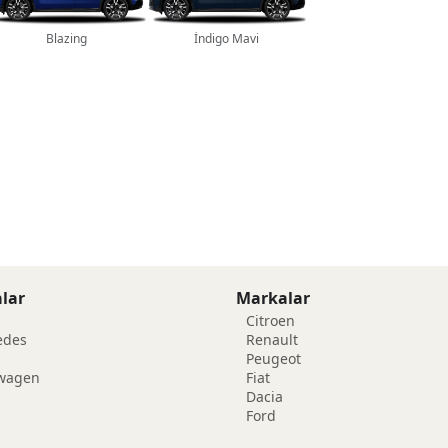
Blazing
İndigo Mavi
lar
Markalar
Citroen
edes
Renault
Peugeot
swagen
Fiat
Dacia
Ford