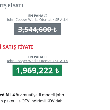
IŞ FİYATI
EN PAHALI
John Cooper Works Otomatik SE ALL4
3,544,600
₺
 SATIŞ FİYATI
EN PAHALI
John Cooper Works Otomatik SE ALL4
1,969,222
₺
ed ALL4
ötv muafiyetli modeli John
paketi ile ÖTV indirimli KDV dahil